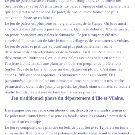
Le jeu de palets existe en France depuis fort longtemps. On retrouve des
origines de ce jeu au XVIème siècle. Le palet à l'époque était une pierre plate
que l'on jetait à même le sol. Le palet, de nos jours est fabriqué le plus
souvent en fonte ou en laiton.
Le jeu de palets est plus joué sur le grand Ouest de la France. On joue aussi
aux palets dans différents pays européens. Depuis le début du XXème siècle,
on jouait beaucoup aux palets le dimanche. Ce jeu a toujours été très
convivial. Il permettait de faire le tour du village et de rencontrer ses voisins.
Le jeu de palet se pratique aujourd'hui plus particulièrement sur le
département de l'Ille-et-Vilaine et de la Vendée. En Ille-et-Vilaine (et les
départements limitrophes) on joue aux palets avec des palets en fonte que
l'on jette à 5 mètres sur une planche en bois, (en peuplier de préférence).
Sur les Pays de la Loire, on joue sur des plaques en plomb. C'est dans les
années 1960 que sont apparues les premières plaques en plomb. Des
passionnés du jeu de palets ont pensé que jouer sur un support très tendre
permettrait d'obtenir des jeux plus précis. Le plomb étant un matériau facile à
rendre liquide, il était aisé de faire les premières plaques.
Jeu traditionnel phare du département d’Ille-et-Vilaine,
Les équipes peuvent être constituées d’un, deux, trois ou quatre joueurs.
Le palet traditionnel breton se joue en famille avec les enfants à partir de 6
ans; seul ou en équipe.
Le jeu se compose d'une planche en bois de peuplier avec 12 palets en fonte
et un maître. Il se joue comme la pétanque,le maître remplacant le cochonnet.