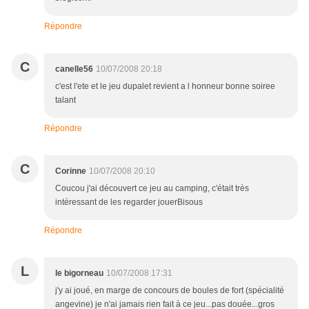
Répondre
C
canelle56
10/07/2008 20:18
c'est l'ete et le jeu dupalet revient a l honneur bonne soiree
talant
Répondre
C
Corinne
10/07/2008 20:10
Coucou j'ai découvert ce jeu au camping, c'était très
intéressant de les regarder jouerBisous
Répondre
L
le bigorneau
10/07/2008 17:31
j'y ai joué, en marge de concours de boules de fort (spécialité
angevine) je n'ai jamais rien fait à ce jeu...pas douée...gros