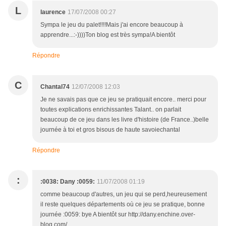
L
laurence
17/07/2008 00:27
Sympa le jeu du palet!!!!Mais j'ai encore beaucoup à
apprendre...:-))))Ton blog est très sympa!A bientôt
Répondre
C
Chantal74
12/07/2008 12:03
Je ne savais pas que ce jeu se pratiquait encore.. merci pour
toutes explications enrichissantes Talant.. on parlait
beaucoup de ce jeu dans les livre d'histoire (de France..)belle
journée à toi et gros bisous de haute savoiechantal
Répondre
:
:0038: Dany :0059:
11/07/2008 01:19
comme beaucoup d'autres, un jeu qui se perd,heureusement
il reste quelques départements où ce jeu se pratique, bonne
journée :0059: bye A bientôt sur http://dany.enchine.over-
blog.com/