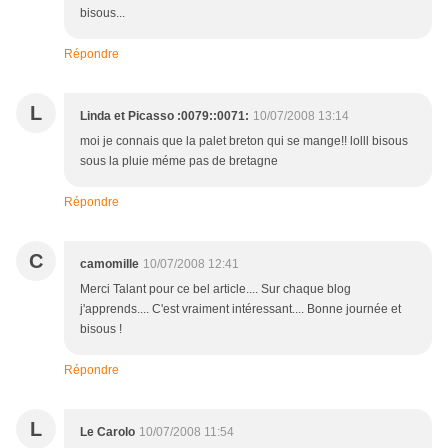
bisous...
Répondre
L
Linda et Picasso :0079::0071:
10/07/2008 13:14
moi je connais que la palet breton qui se mange!! lolll bisous
sous la pluie méme pas de bretagne
Répondre
C
camomille
10/07/2008 12:41
Merci Talant pour ce bel article.... Sur chaque blog
j'apprends.... C'est vraiment intéressant.... Bonne journée et
bisous !
Répondre
L
Le Carolo
10/07/2008 11:54