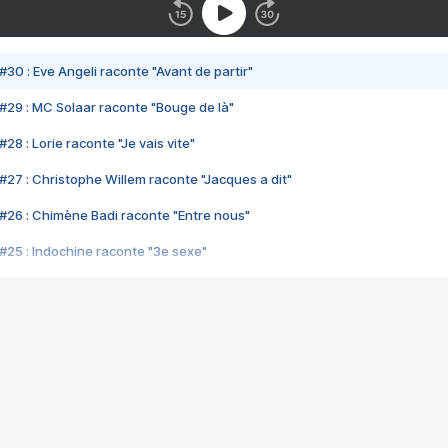
#30 : Eve Angeli raconte "Avant de partir"
#29 : MC Solaar raconte "Bouge de là"
28 : Lorie raconte "Je vais vite"
#27 : Christophe Willem raconte "Jacques a dit"
#26 : Chimène Badi raconte "Entre nous"
#25 : Indochine raconte "3e sexe"
#24 : Zaho raconte "C'est chelou"
#23 : Patrick Bruel raconte "Au café des délices"
#22 : Kyo raconte "Le chemin"
#21 : Nolwenn Leroy raconte "Cassé"
#20 : Patrick Hernandez raconte "Born to be alive"