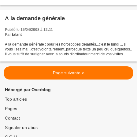
branche de lierre assez...
A la demande générale
Publié le 15/04/2008 à 12:11
Par
talant
A la demande générale : pour les horoscopes déjantés...c'est le lundi ... si
vous lisez mal...c'est volontairement..parceque texte un peu cru quelquefois..
Il vous suffit de surligner avec la souris d'ordinateur merci de vos visites
chers amis
Page suivante >
Hébergé par Overblog
Top articles
Pages
Contact
Signaler un abus