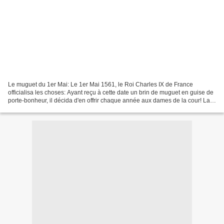
Le muguet du 1er Mai: Le 1er Mai 1561, le Roi Charles IX de France
officialisa les choses: Ayant reçu à cette date un brin de muguet en guise de
porte-bonheur, il décida d'en offrir chaque année aux dames de la cour! La
tradition est née. 1er Mai 1886...