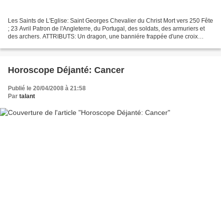
Les Saints de L'Eglise: Saint Georges Chevalier du Christ Mort vers 250 Fête
; 23 Avril Patron de l'Angleterre, du Portugal, des soldats, des armuriers et
des archers. ATTRIBUTS: Un dragon, une banniére frappée d'une croix
rouge, une princesse. Saint...
Horoscope Déjanté: Cancer
Publié le 20/04/2008 à 21:58
Par
talant