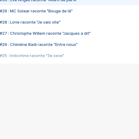
#29 : MC Solaar raconte "Bouge de là"
28 : Lorie raconte "Je vais vite"
#27 : Christophe Willem raconte "Jacques a dit"
#26 : Chimène Badi raconte "Entre nous"
#25 : Indochine raconte "3e sexe"
#24 : Zaho raconte "C'est chelou"
#23 : Patrick Bruel raconte "Au café des délices"
#22 : Kyo raconte "Le chemin"
#21 : Nolwenn Leroy raconte "Cassé"
#20 : Patrick Hernandez raconte "Born to be alive"
#19 : Lorie raconte "Près de moi"
#18 : Michael Jones raconte "A nos actes manqués" (avec Jean-Jacque