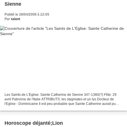
Sienne
Publié le 28/04/2008 à 22:05
Par
talant
Les Saints de L'Eglise: Sainte Catherine de Sienne 347-1380(?) Fête: 29
avril Patronne de l'Italie ATTRIBUTS: les stygmates et un lys Docteur de
l'Eglise - Dominicaine Il est peu probable que Sainte Catherine aurait pu
naître dans notre monde surpeulpé;...
Horoscope déjanté;Lion