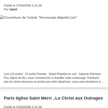
Publié le 27/04/2008 à 21:58
Par
talant
Lion (23 juillet - 23 août) Planète : Soleil Planète en exil : Saturne Elément :
Feu Signe de feu, vous commencez à chauffer votre entourage. N'aimant
pas les demi-mesures et animé par votre idéalisme, vous avez tendance à
trop user de votre autorité...
Paris église Saint Merri ..Le Christ aux Outrages
Publié le 25/04/2008 à 21:58