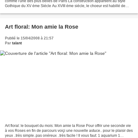
comme l'une des plus belles de Paris La construction appartient au style
Gothique du XV éme Siécle Au XVIII éme siécle, le choeur est habillé de
marbre.. comme celà avait été fait...
Art floral: Mon amie la Rose
Publié le 15/04/2008 à 21:57
Par
talant
Art floral: le bouquet du mois: Mon amie la Rose Pour offrir une seconde vie
à vos Roses en fin de parcours voiçi une nouvelle astuce.. pour le plaisir des
yeux ..très simple..pas onéreux ..très facile ! Il vous faut: 1 aquarium 1