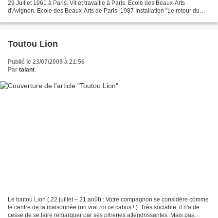
29 Juillet 1961 à Paris. Vit et travaille à Paris. Ecole des Beaux-Arts
d'Avignon. Ecole des Beaux-Arts de Paris. 1987 Installation "Le retour du
bois", Bois de Boulogne, Paris....
Toutou Lion
Publié le 23/07/2009 à 21:56
Par
talant
Le toutou Lion ( 22 juillet – 21 août) : Votre compagnon se considère comme
le centre de la maisonnée (un vrai roi ce cabos ! ). Très sociable, il n'a de
cesse de se faire remarquer par ses pitreries attendrissantes. Mais pas