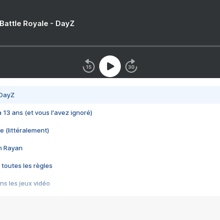
 Battle Royale - DayZ
 DayZ
 a 13 ans (et vous l'avez ignoré)
e (littéralement)
im Rayan
 toutes les règles
s les jeux vidéo
us choquant de Rockstar ? - Le scandale BULLY
e plus moche de Steam