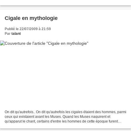
question de rattraper les...
Cigale en mythologie
Publié le 22/07/2009 à 21:59
Par
talant
On dit qu'autrefois.. On dit qu'autrefois les cigales étaient des hommes, parmi
ceux qui existaient avant les Muses. Quand les Muses naquirent et
qu'apparut le chant, certains d'entre les hommes de cette époque furent
saisis par le plaisir de chanter,...