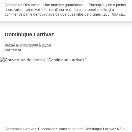
Comme un Dimanche .. Une matinée gourmande..... Parcequ'il y en a pleins
dans l'arbre.. alors voilà..le fruit d'une matinée bien remplie celle-çi a
commencé par le dénoyautage de quelques kilos de prunes.. Zou.. tout ça
dans la bassine..avec un peu de...
Dominique Larrivaz
Publié le 24/07/2009 à 21:58
Par
talant
Dominique Larrivaz..Connaissez- vous ce peintre Dominique Larrivaz Né le