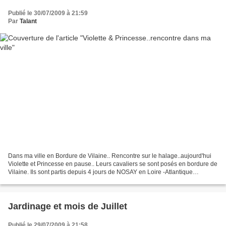
Publié le 30/07/2009 à 21:59
Par
Talant
Dans ma ville en Bordure de Vilaine.. Rencontre sur le halage..aujourd'hui
Violette et Princesse en pause.. Leurs cavaliers se sont posés en bordure de
Vilaine. Ils sont partis depuis 4 jours de NOSAY en Loire -Atlantique
Direction ..le Mont ST Michel.....
Jardinage et mois de Juillet
Publié le 29/07/2009 à 21:58