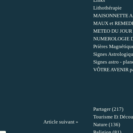
Links
Lithothérapie
MAISONNETTE A 
MAUX et REMEDES 
METEO DU JOUR
NUMEROLOGIE 
Prières Magnétique 
Signes Astrologique
Signes astro - plan
VÔTRE AVENIR pa
Partager
(217)
Tourisme Et Décou
Article suivant »
Nature
(136)
Religion
(81)