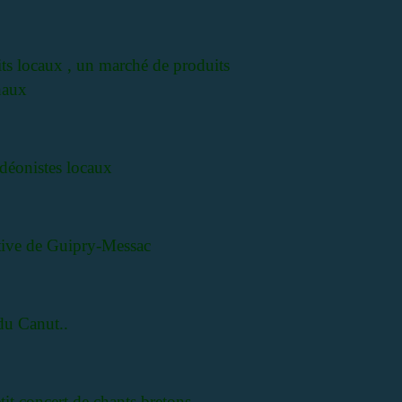
its locaux , un marché de produits
naux
rdéonistes locaux
ative de Guipry-Messac
du Canut..
tit concert de chants bretons..