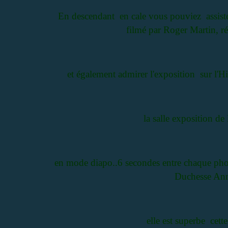
En descendant en cale vous pouviez assiste
filmé par Roger Martin, réa
et également admirer l'exposition sur l'
la salle exposition de
en mode diapo..6 secondes entre chaque photo 
Duchesse An
elle est superbe cette