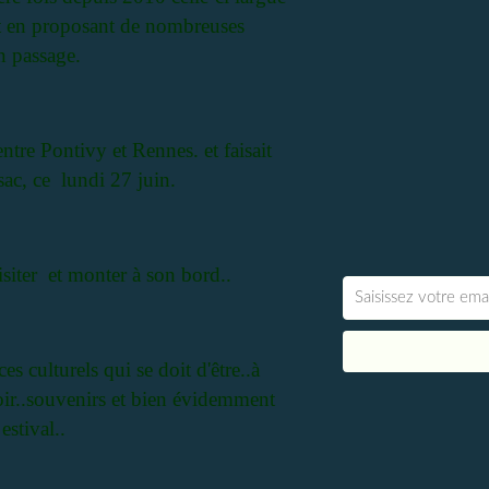
ut en proposant de nombreuses
n passage.
ntre Pontivy et Rennes. et faisait
ac, ce lundi 27 juin.
siter et monter à son bord..
s culturels qui se doit d'être..à
rroir..souvenirs et bien évidemment
stival..