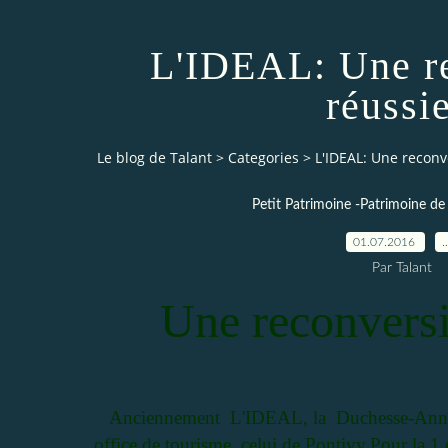
L'IDEAL: Une r
réussie
Le blog de Talant
>
Categories
>
L'IDEAL: Une reconv
Petit Patrimoine -Patrimoine de 
01.07.2016
Par Talant
Une reconversi
Anciennement L'IDEAL, la Duchesse-Anne 
office de tourisme, celui de Pontivy.Pour la 1 