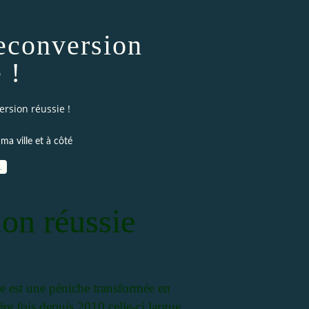
econversion
 !
ersion réussie !
ma ville et à côté
…
on réussie
est une péniche transformée en
ére fois depuis 2010 celle-ci largue