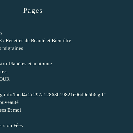
Pages
s
rs
Recettes de Beauté et Bien-être
s migraines
tro-Planétes et anatomie
res
JOUR
img.info/facd4c2c297a12868b19821e06d9e5b6.gif"
ouveauté
ses Et moi
ersion Fées