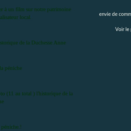
r à un film sur notre patrimoine
envie de commu
lisateur local.
Voir le
Historique de la Duchesse Anne
 la péniche
(11 au total ) l'historique de la
ne
 péniche.!