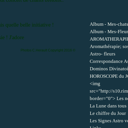
Album - Mes-chat
 quelle belle initiative !
Album - Mes-Fleu
e ! J'adore
AROMATHERAPIE / 
Aromathérapie; so
Photos C.Herault
Copyright 2016
©
Astro- fleurs
Correspondance As
Dominos Divinatoi
HOROSCOPE du 
<img
src="http://s10.r
border="0"> Les n
La Lune dans tous 
Le chiffre du Jour
Les Signes Astro v